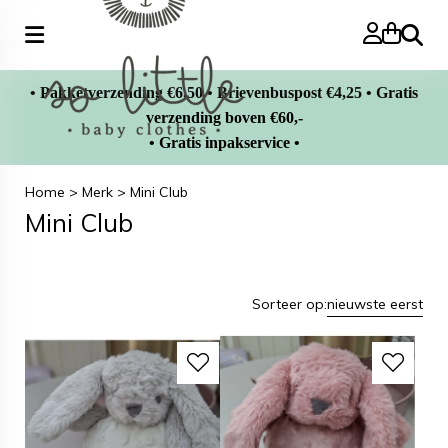
Zoeke
• Pakketverzending €6,50 • Brievenbuspost €4,25 • Gratis
verzending boven €60,-
• Gratis inpakservice •
Home
>
Merk
>
Mini Club
Mini Club
Sorteer op:
nieuwste eerst