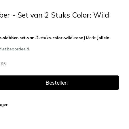
bber - Set van 2 Stuks Color: Wild
tje-slabber-set-van-2-stuks-color-wild-rose
|
Merk:
Jollein
niet beoordeeld
,95
Bestellen
dagen