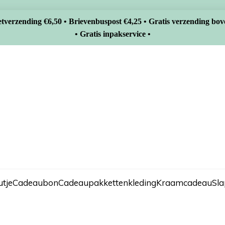
tverzending €6,50 • Brievenbuspost €4,25 • Gratis verzending bov
• Gratis inpakservice •
tje
Cadeaubon
Cadeaupakketten
kleding
Kraamcadeau
Sl