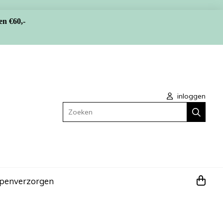
en €60,-
inloggen
Zoeken
apen
verzorgen