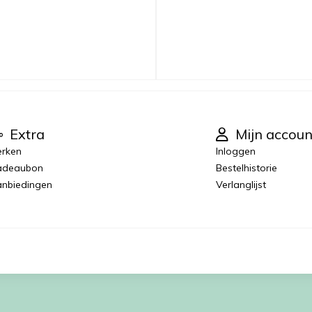
Extra
Mijn accoun
rken
Inloggen
adeaubon
Bestelhistorie
nbiedingen
Verlanglijst