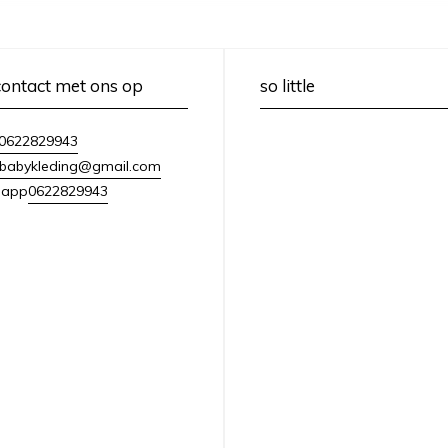
ontact met ons op
so little
0622829943
lebabykleding@gmail.com
0622829943
sapp