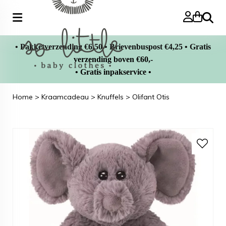
Zoeke
• Pakketverzending €6,50 • Brievenbuspost €4,25 • Gratis
verzending boven €60,-
• Gratis inpakservice •
Home
>
Kraamcadeau
>
Knuffels
>
Olifant Otis