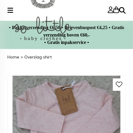
Zoeke
• Pakketverzending €6,50 • Brievenbuspost €4,25 • Gratis
verzending boven €60,-
• Gratis inpakservice •
Home
>
Overslag shirt