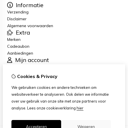
Informatie
Verzending
Disclaimer
Algemene voorwaarden
Extra
Merken
Cadeaubon
Aanbiedingen
Mijn account
Inloggen
Bestelhistorie
Cookies & Privacy
Verlanglijst
Klantenservice
We gebruiken cookies en andere technieken om
Contact
websiteverkeer te analyseren. Ook delen we informatie
Retourneren
over uw gebruik van onze site met onze partners voor
Sitemap
analyse.
Lees onze cookieverklaring
hier
Accepteren
Weigeren