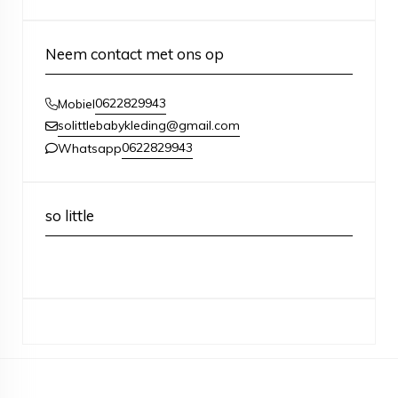
Neem contact met ons op
0622829943
Mobiel
solittlebabykleding@gmail.com
0622829943
Whatsapp
so little