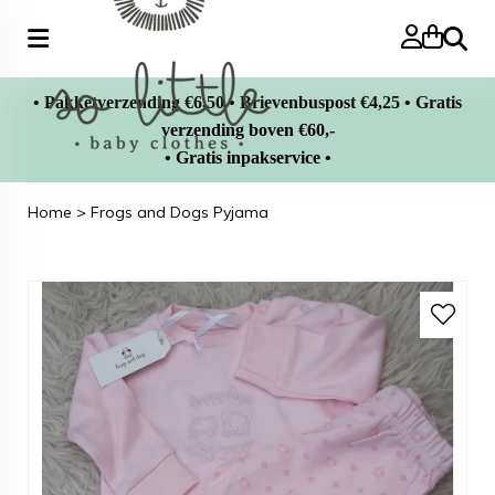
Zoeke
• Pakketverzending €6,50 • Brievenbuspost €4,25 • Gratis
verzending boven €60,-
• Gratis inpakservice •
Home
>
Frogs and Dogs Pyjama