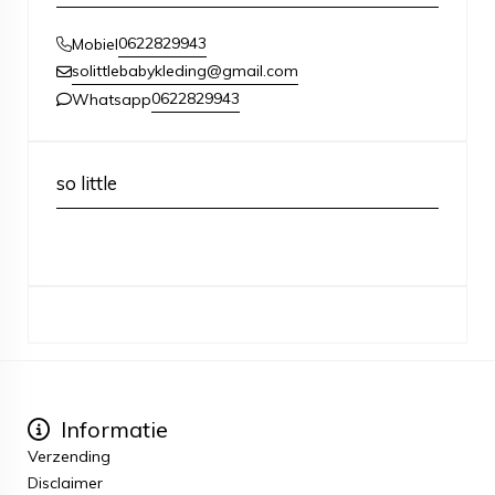
0622829943
Mobiel
solittlebabykleding@gmail.com
0622829943
Whatsapp
so little
Informatie
Verzending
Disclaimer