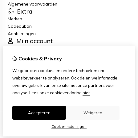
Algemene voorwaarden
Extra
Merken
Cadeaubon
Aanbiedingen
Mijn account
Inloggen
Bestelhistorie
Cookies & Privacy
Verlanglijst
Klantenservice
We gebruiken cookies en andere technieken om
Contact
websiteverkeer te analyseren. Ook delen we informatie
Retourneren
over uw gebruik van onze site met onze partners voor
Sitemap
analyse.
Lees onze cookieverklaring
hier
Accepteren
Weigeren
Cookie-instellingen
© Copyright 2026 |
TSB