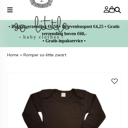
Zoeke
• Pakketverzending €6,50 • Brievenbuspost €4,25 • Gratis
verzending boven €60,-
• Gratis inpakservice •
Home
>
Romper so-little zwart