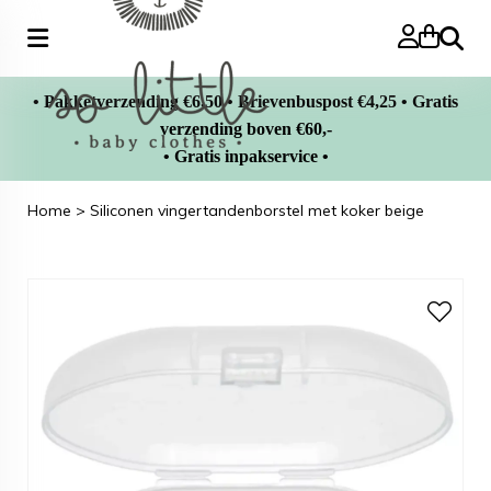
Zoeke
• Pakketverzending €6,50 • Brievenbuspost €4,25 • Gratis
verzending boven €60,-
• Gratis inpakservice •
Home
>
Siliconen vingertandenborstel met koker beige