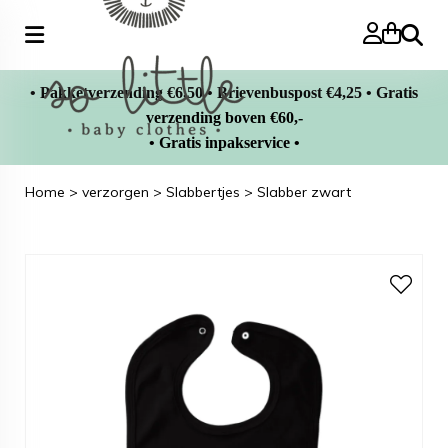
Zoeke
• Pakketverzending €6,50 • Brievenbuspost €4,25 • Gratis
verzending boven €60,-
• Gratis inpakservice •
Home
>
verzorgen
>
Slabbertjes
>
Slabber zwart