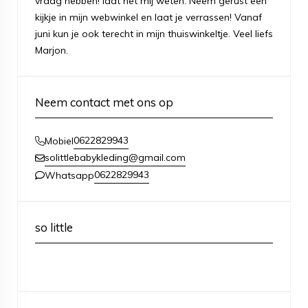
vraag hebben! laat het mij weten. Neem gerust een
kijkje in mijn webwinkel en laat je verrassen! Vanaf
juni kun je ook terecht in mijn thuiswinkeltje. Veel liefs
Marjon.
Neem contact met ons op
0622829943
Mobiel
solittlebabykleding@gmail.com
0622829943
Whatsapp
so little