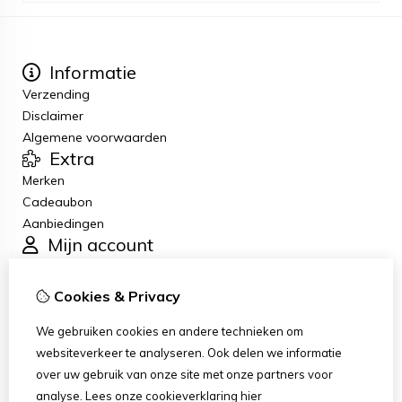
Informatie
Verzending
Disclaimer
Algemene voorwaarden
Extra
Merken
Cadeaubon
Aanbiedingen
Mijn account
Inloggen
Bestelhistorie
Cookies & Privacy
Verlanglijst
Klantenservice
We gebruiken cookies en andere technieken om
Contact
websiteverkeer te analyseren. Ook delen we informatie
Retourneren
over uw gebruik van onze site met onze partners voor
Sitemap
analyse.
Lees onze cookieverklaring
hier