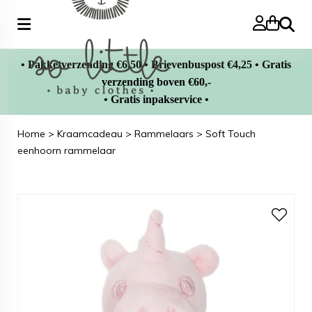
Zoeke
• Pakketverzending €6,50 • Brievenbuspost €4,25 • Gratis
verzending boven €60,-
• Gratis inpakservice •
Home
>
Kraamcadeau
>
Rammelaars
>
Soft Touch
eenhoorn rammelaar