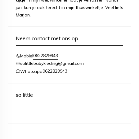
kijkje in mijn webwinkel en laat je verrassen! Vanaf
juni kun je ook terecht in mijn thuiswinkeltje. Veel liefs
Marjon.
Neem contact met ons op
0622829943
Mobiel
solittlebabykleding@gmail.com
0622829943
Whatsapp
so little