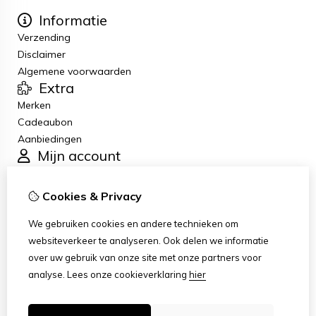
Informatie
Verzending
Disclaimer
Algemene voorwaarden
Extra
Merken
Cadeaubon
Aanbiedingen
Mijn account
Inloggen
Bestelhistorie
Cookies & Privacy
Verlanglijst
Klantenservice
We gebruiken cookies en andere technieken om
Contact
websiteverkeer te analyseren. Ook delen we informatie
Retourneren
over uw gebruik van onze site met onze partners voor
Sitemap
analyse.
Lees onze cookieverklaring
hier