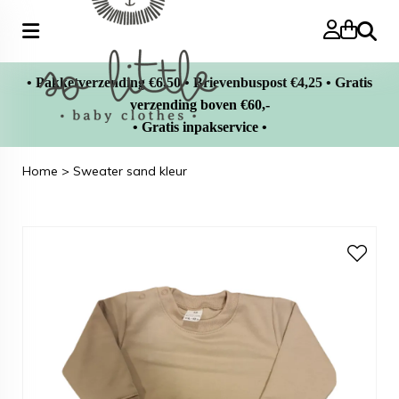
Zoeke
• Pakketverzending €6,50 • Brievenbuspost €4,25 • Gratis
verzending boven €60,-
• Gratis inpakservice •
Home
>
Sweater sand kleur