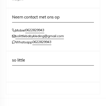
Neem contact met ons op
0622829943
Mobiel
solittlebabykleding@gmail.com
0622829943
Whatsapp
so little