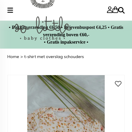
Zoeke
• Pakketverzending €6,50 • Brievenbuspost €4,25 • Gratis
verzending boven €60,-
• Gratis inpakservice •
Home
>
t-shirt met overslag schouders