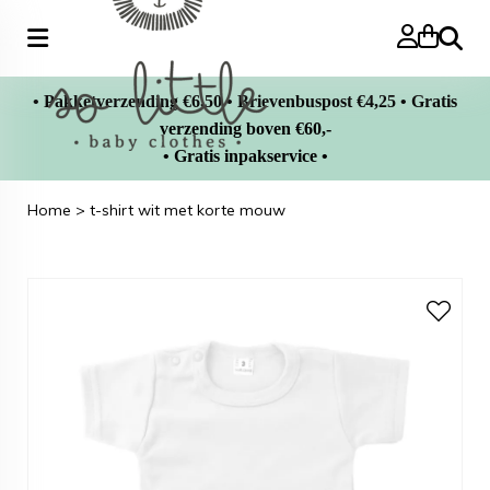
Zoeke
• Pakketverzending €6,50 • Brievenbuspost €4,25 • Gratis
verzending boven €60,-
• Gratis inpakservice •
Home
>
t-shirt wit met korte mouw