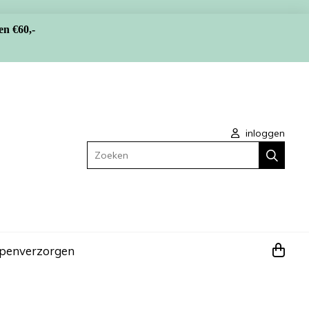
en €60,-
inloggen
Zoeken
apen
verzorgen