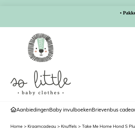
• Pakke
Aanbiedingen
Baby invulboeken
Brievenbus cadeau
Home
>
Kraamcadeau
>
Knuffels
>
Take Me Home Hond S Plu