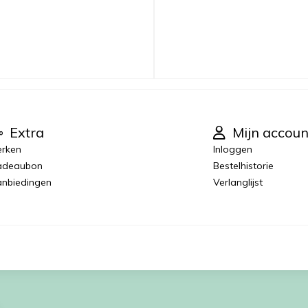
Extra
Mijn accoun
rken
Inloggen
adeaubon
Bestelhistorie
nbiedingen
Verlanglijst