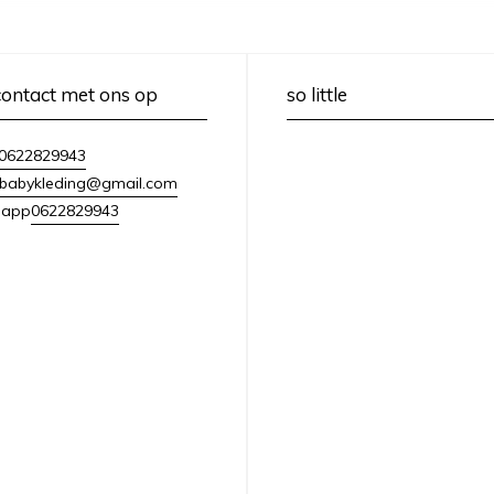
ontact met ons op
so little
0622829943
lebabykleding@gmail.com
0622829943
sapp