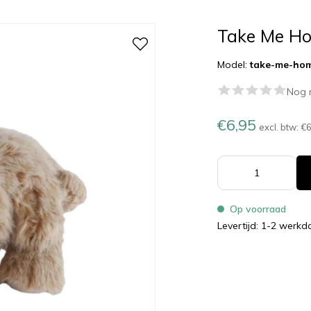
Take Me Ho
Model:
take-me-hom
Nog 
€6,95
excl. btw:
€6
Op voorraad
Levertijd: 1-2 werk