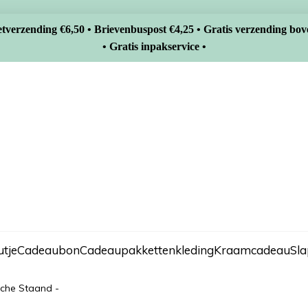
tverzending €6,50 • Brievenbuspost €4,25 • Gratis verzending bov
• Gratis inpakservice •
tje
Cadeaubon
Cadeaupakketten
kleding
Kraamcadeau
Sl
che Staand -